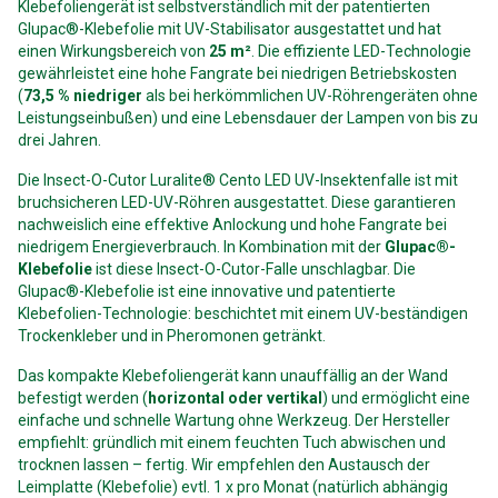
Klebefoliengerät ist selbstverständlich mit der patentierten
Glupac®-Klebefolie mit UV-Stabilisator ausgestattet und hat
einen Wirkungsbereich von
25 m²
. Die effiziente LED-Technologie
gewährleistet eine hohe Fangrate bei niedrigen Betriebskosten
(
73,5 % niedriger
als bei herkömmlichen UV-Röhrengeräten ohne
Leistungseinbußen) und eine Lebensdauer der Lampen von bis zu
drei Jahren.
Die Insect-O-Cutor Luralite® Cento LED UV-Insektenfalle ist mit
bruchsicheren LED-UV-Röhren ausgestattet. Diese garantieren
nachweislich eine effektive Anlockung und hohe Fangrate bei
niedrigem Energieverbrauch. In Kombination mit der
Glupac®-
Klebefolie
ist diese Insect-O-Cutor-Falle unschlagbar. Die
Glupac®-Klebefolie ist eine innovative und patentierte
Klebefolien-Technologie: beschichtet mit einem UV-beständigen
Trockenkleber und in Pheromonen getränkt.
Das kompakte Klebefoliengerät kann unauffällig an der Wand
befestigt werden (
horizontal oder vertikal
) und ermöglicht eine
einfache und schnelle Wartung ohne Werkzeug. Der Hersteller
empfiehlt: gründlich mit einem feuchten Tuch abwischen und
trocknen lassen – fertig. Wir empfehlen den Austausch der
Leimplatte (Klebefolie) evtl. 1 x pro Monat (natürlich abhängig