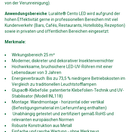
von der Verunreinigung).
Anwendungsbereiche
: Luralite® Cento LED wird aufgrund der
hohen Effektivität gerne in professionellen Bereichen mit viel
Kundenverkehr (Bars, Cafés, Restaurants, Hotellobby, Rezeption)
sowie in privaten und öffentlichen Bereichen eingesetzt.
Merkmale:
Wirkungsbereich 25 m²
Moderner, diskreter und dekorativer Insektenvernichter
Hochwirksame, bruchsichere LED-UV-Röhren mit einer
Lebensdauer von 3 Jahren
Energieverbrauch: Bis zu 73,5 % niedrigere Betriebskosten im
Vergleich zu traditionellen Leuchtstofflampen
Glupac®-Klebefolie: patentierte Klebefolien-Technik und UV-
Stabilisator (Modell INL118)
Montage: Wandmontage - horizontal oder vertikal
(Befestigungsmaterial im Lieferumfang enthalten)
Unabhängig getestet und zertifiziert gemäß RoHS und
relevanten europäischen Normen
Robuste Konstruktion aus Metall
Einfache und rasche Wartung - ohne Werkzeug