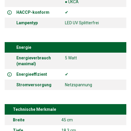
● UKCA
HACCP-konform
✔
Lampentyp
LED UV Splitterfrei
Energie
Energieverbrauch
5 Watt
(maximal)
Energieeffizient
✔
Stromversorgung
Netzspannung
Technische Merkmale
Breite
45 cm
Tiefe
18.3 cm